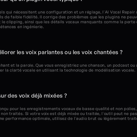
ls qui nécessitent une configuration et un réglage, l'AI Vocal Repair
 de faible fidélité. Il corrige des problèmes que les plugins ne peuv
t le clipping, ainsi que les détails vocaux manquants comme la perte d
étences en ingénierie.
éliorer les voix parlantes ou les voix chantées ?
e chant et la parole. Que vous enregistriez une chanson, un podcast ou
r la clarté vocale en utilisant la technologie de modélisation vocale.
sur des voix déjà mixées ?
nçu pour les enregistrements vocaux de basse qualité et non polies, 
traités. Si votre voix est déjà mixée ou traitée, l'outil peut ne pas id
ne performance optimale, utilisez de l'audio brut ou légèrement traité