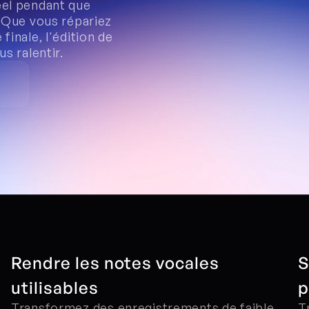
el pendant que 
 Que vous répariez 
inale, l'édition de 
s ralentir.
Rendre les notes vocales 
S
utilisables
p
Transformez des enregistrements de faible 
T