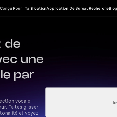
Conçu Pour
Tarification
Application De Bureau
Recherche
Blo
 de 
vec une 
e par 
ection vocale 
In
ur. Faites glisser 
onalité et voyez 