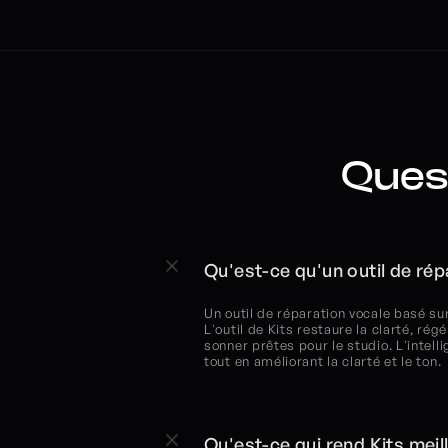
Ques
Qu'est-ce qu'un outil de rép
Un outil de réparation vocale basé sur 
L'outil de Kits restaure la clarté, ré
sonner prêtes pour le studio. L'intell
tout en améliorant la clarté et le ton.
Qu'est-ce qui rend Kits meil