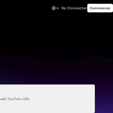
Select Language
g
Se Connecter
Commencer
valid YouTube URL