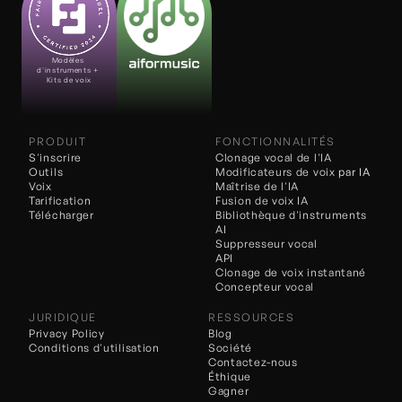
Modèles 
d'instruments + 
Kits de voix
PRODUIT
FONCTIONNALITÉS
S'inscrire
Clonage vocal de l'IA
Outils
Modificateurs de voix 
par IA
Voix
Maîtrise de l'IA
Tarification
Fusion de voix IA
Télécharger
Bibliothèque d'instruments 
AI
Suppresseur vocal
API
Clonage de voix instantané
Concepteur vocal
JURIDIQUE
RESSOURCES
Privacy Policy
Blog
Conditions d'utilisation
Société
Contactez-nous
Éthique
Gagner