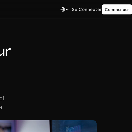
Select Language
g
Se Connecter
Commencer
r 
i 
 