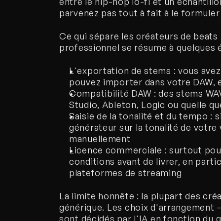
entre le hip-hop lo-fi et un échantill
parvenez pas tout à fait à le formule
Ce qui sépare les créateurs de beats 
professionnel se résume à quelques 
L'exportation de stems : vous avez
pouvez importer dans votre DAW, e
Compatibilité DAW : des stems WAV 
Studio, Ableton, Logic ou quelle qu
Saisie de la tonalité et du tempo : s
générateur sur la tonalité de votre
manuellement
Licence commerciale : surtout pour le
conditions avant de livrer, en parti
plateformes de streaming
La limite honnête : la plupart des cré
générique. Les choix d'arrangement —
sont décidés par l'IA en fonction du g