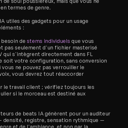
on de soul poussiéreux, mais que vous ne 
r en termes de genre.
IA utiles des gadgets pour un usage 
éléments :
 besoin de
 stems individuels
 que vous 
t pas seulement d'un fichier masterisé
qui s'intègrent directement dans FL 
e soit votre configuration, sans conversion
i vous ne pouvez pas verrouiller le 
 voix, vous devrez tout réaccorder 
 travail client ; vérifiez toujours les 
culier si le morceau est destiné aux 
ateurs de beats IA génèrent pour un auditeur 
 densité, registre, sensation rythmique — 
enre et de l'ambiance, et non par la 