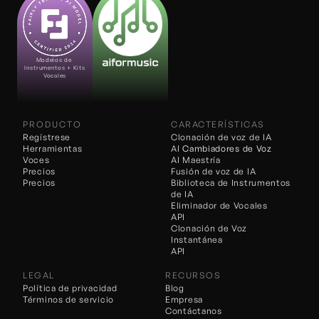
Modelos de 
Instrumentos + Kits 
Vocales
PRODUCTO
CARACTERÍSTICAS
Regístrese
Clonación de voz de IA
Herramientas
AI 
Cambiadores de Voz
Voces
AI Maestría
Precios
Fusión de voz de IA
Precios
Biblioteca de Instrumentos 
de IA
Eliminador de Vocales
API
Clonación de Voz 
Instantánea
API
LEGAL
RECURSOS
Política de privacidad
Blog
Términos de servicio
Empresa
Contáctanos