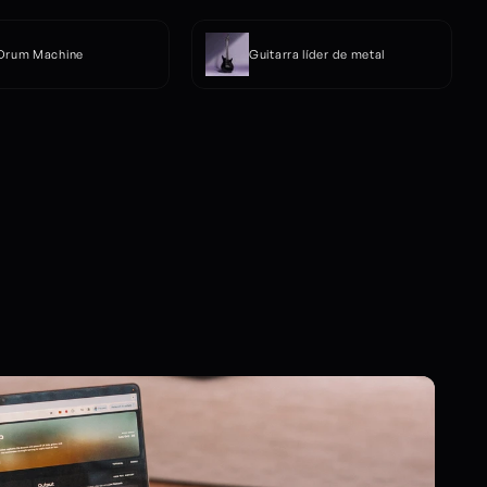
 Drum Machine
Guitarra líder de metal