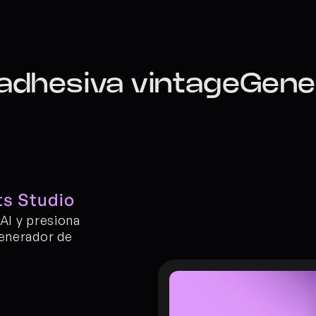
 adhesiva vintageGener
ts Studio
AI y presiona 
enerador de 