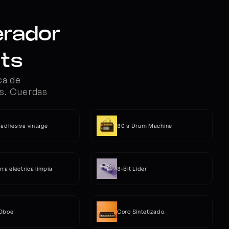
erador 
its
a de 
s. Cuerdas 
 adhesiva vintage
80's Drum Machine
rra eléctrica limpia
8-Bit Líder
 Oboe
Coro Sintetizado