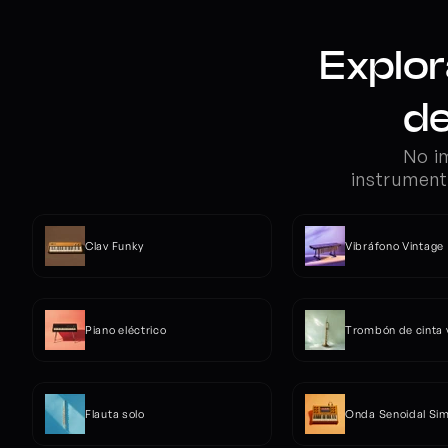
Explor
de
No im
instrument
Clav Funky
Vibráfono Vintage
Piano eléctrico
Trombón de cinta 
Flauta solo
Onda Senoidal Si