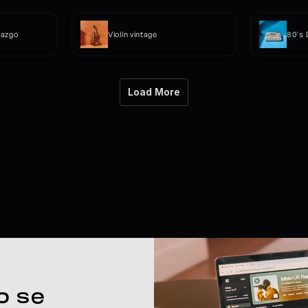
razgo
Violín vintage
80's
Load More
 se 