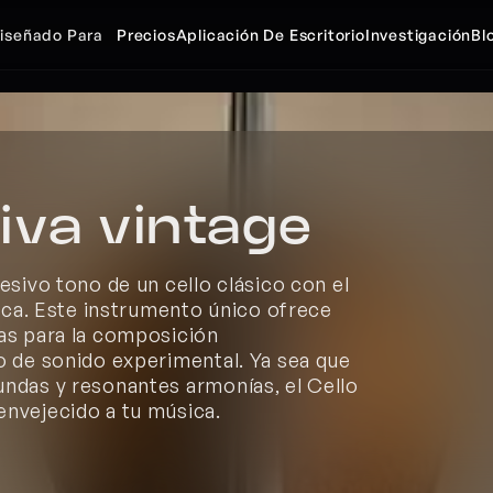
iseñado Para
Precios
Aplicación De Escritorio
Investigación
Bl
iva vintage
sivo tono de un cello clásico con el 
gica. Este instrumento único ofrece 
as para la composición 
o de sonido experimental. Ya sea que 
ndas y resonantes armonías, el Cello 
envejecido a tu música.