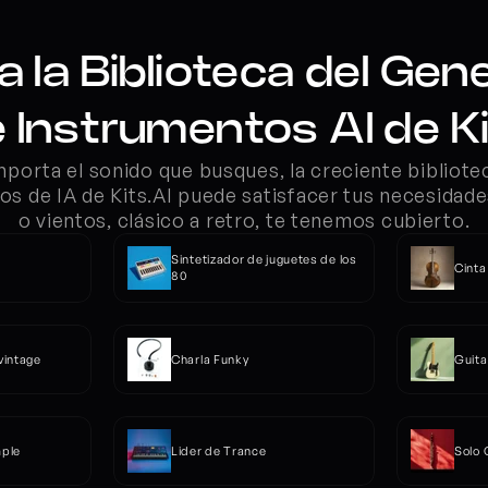
a la Biblioteca del Gen
 Instrumentos AI de K
porta el sonido que busques, la creciente bibliotec
os de IA de Kits.AI puede satisfacer tus necesidade
o vientos, clásico a retro, te tenemos cubierto.
Sintetizador de juguetes de los 
Cinta
80
vintage
Charla Funky
Guita
mple
Lider de Trance
Solo