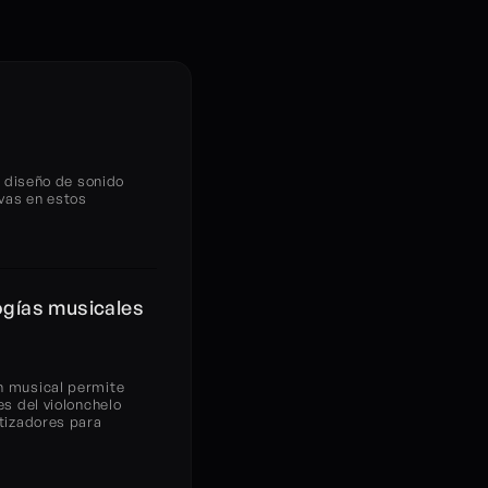
 diseño de sonido 
vas en estos 
gías musicales 
 musical permite 
s del violonchelo 
tizadores para 