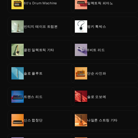
80's Drum Machine
일렉트릭 피아노
빈티지 테이프 트럼본
펑키 톡박스
클린 일렉트릭 기타
8비트 리드
솔로 플루트
단순 사인파
트랜스 리드
솔로 오보에
신스 합창단
나일론 스트링 기타