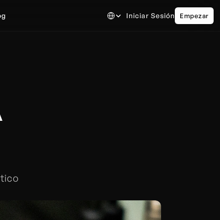
Select Language
og
Iniciar Sesión
Empezar
 
tico 