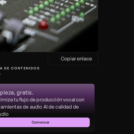
Copiar enlace
A DE CONTENIDOS
o
ieza, gratis.
imiza tu flujo de producción vocal con 
ramientas de audio AI de calidad de 
udio
Comenzar