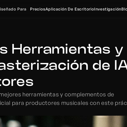
iseñado Para
Precios
Aplicación De Escritorio
Investigación
Bl
s Herramientas y 
asterización de IA
tores
 mejores herramientas y complementos de 
ficial para productores musicales con este prác