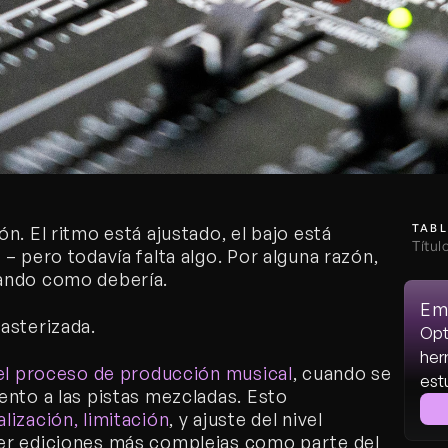
TABL
. El ritmo está ajustado, el bajo está 
Títul
 pero todavía falta algo. Por alguna razón, 
ando como debería. 
Emp
asterizada.
Opt
her
del proceso de producción musical
, cuando se 
est
nto a las pistas mezcladas. Esto 
lización, limitación
, y ajuste del nivel 
er ediciones más complejas como parte del 