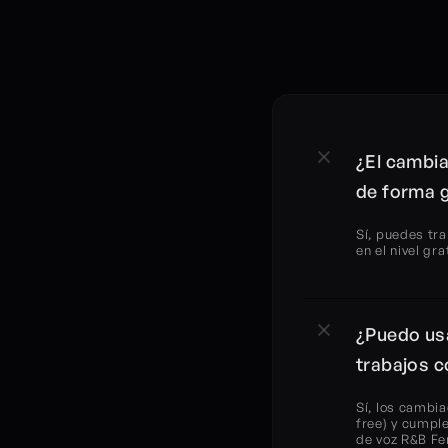
¿El cambia
de forma g
Sí, puedes tr
en el nivel gr
¿Puedo usa
trabajos 
Sí, los cambia
free) y cumple
de voz R&B Fe