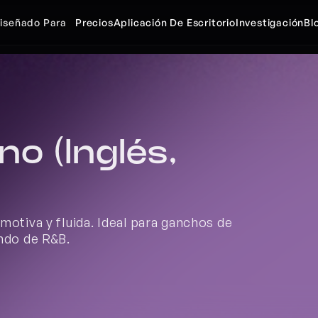
iseñado Para
Precios
Aplicación De Escritorio
Investigación
Bl
 (Inglés, 
otiva y fluida. Ideal para ganchos de 
ndo de R&B.