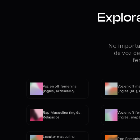
Explor
No importa 
de voz de
fe
Voz en off femenina 
Voz en off ma
(inglés, articulado)
(inglés (RU),
Rap Masculino (Inglés, 
Voz en off fe
Relajado)
(inglés, empá
Locutor masculino 
Pop Femenino