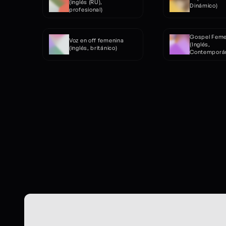
(inglés (RU), 
Dinámico)
profesional)
Gospel Feme
Voz en off femenina 
(Inglés, 
(inglés, británico)
Contemporá