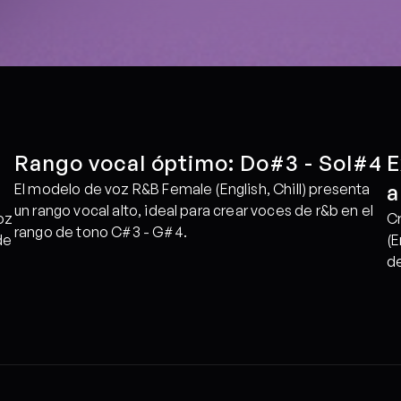
Rango vocal óptimo: Do#3 - Sol#4
E
a
El modelo de voz R&B Female (English, Chill) presenta 
un rango vocal alto, ideal para crear voces de r&b en el 
z 
Cr
rango de tono C#3 - G#4.
e 
(E
de