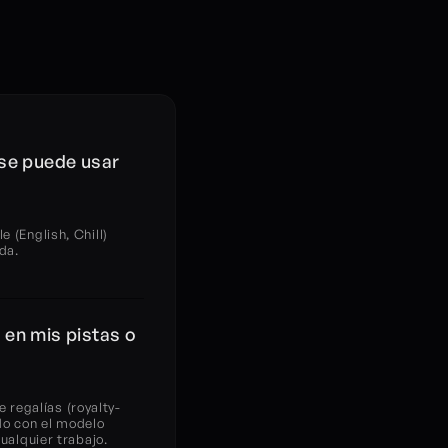
se puede usar 
(English, Chill) 
da.
en mis pistas o 
e regalías (royalty-
do con el modelo 
ualquier trabajo.