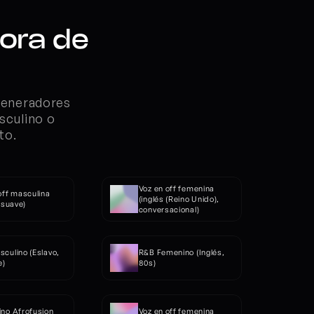
ora de 
generadores 
sculino o 
to.
Voz en off femenina 
off masculina 
(inglés (Reino Unido), 
, suave)
conversacional)
culino (Eslavo, 
R&B Femenino (Inglés, 
e)
80s)
no Afrofusion 
Voz en off femenina 