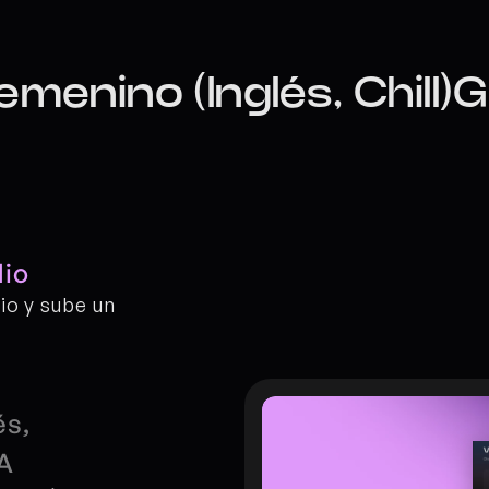
menino (Inglés, Chill)
dio
o y sube un 
s, 
IA