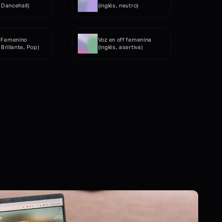
, Dancehall)
(inglés, neutro)
 Femenino 
Voz en off femenina 
 Brillante, Pop)
(inglés, asertiva)