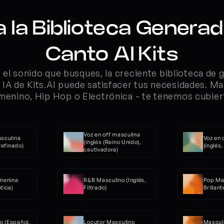
a la Biblioteca Generad
Canto AI Kits
el sonido que busques, la creciente biblioteca de 
 IA de Kits.AI puede satisfacer tus necesidades. Ma
menino, Hip Hop o Electrónica - te tenemos cubier
Voz en off masculina 
sculina 
Voz en 
(inglés (Reino Unido), 
 refinado)
(inglés
cautivadora)
menina 
R&B Masculino (Inglés, 
Pop Mas
tica)
Filtrado)
Brillant
 (Español, 
Locutor Masculino 
Masculi