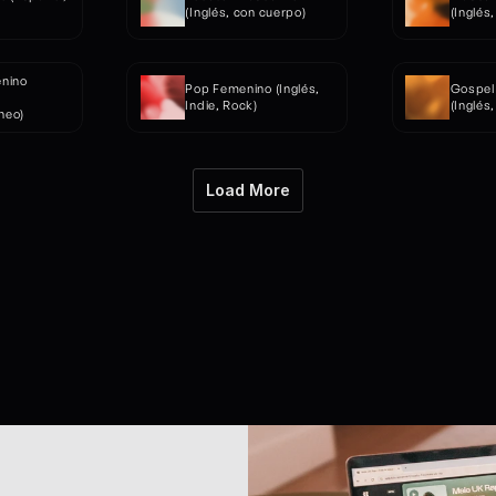
(Inglés, con cuerpo)
(Inglés
nino 
Pop Femenino (Inglés, 
Gospel
Indie, Rock)
(Inglés,
neo)
Load More