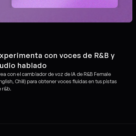
xperimenta con voces de R&B y 
udio hablado
ea con el cambiador de voz de IA de R&B Female 
nglish, Chill) para obtener voces fluidas en tus pistas 
 r&b.