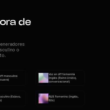
ora de 
generadores 
sculino o 
to.
Voz en off femenina 
off masculina 
(inglés (Reino Unido), 
, suave)
conversacional)
culino (Eslavo, 
R&B Femenino (Inglés, 
e)
80s)