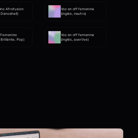
no Afrofusion 
Voz en off femenina 
, Dancehall)
(inglés, neutro)
 Femenino 
Voz en off femenina 
 Brillante, Pop)
(inglés, asertiva)