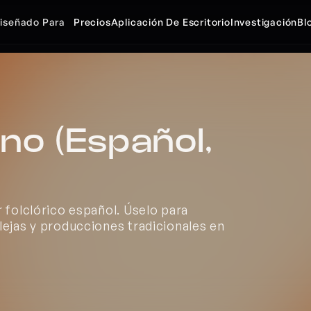
iseñado Para
Precios
Aplicación De Escritorio
Investigación
Bl
no (Español, 
 folclórico español. Úselo para 
ejas y producciones tradicionales en 