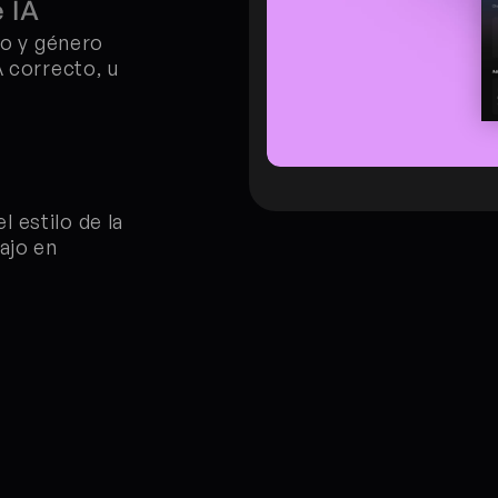
 IA
no y género 
 correcto, u 
estilo de la 
ajo en 