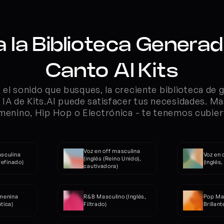
a la Biblioteca Generad
Canto AI Kits
el sonido que busques, la creciente biblioteca de 
 IA de Kits.AI puede satisfacer tus necesidades. Ma
menino, Hip Hop o Electrónica - te tenemos cubier
Voz en off masculina 
sculina 
Voz en 
(inglés (Reino Unido), 
 refinado)
(inglés
cautivadora)
menina 
R&B Masculino (Inglés, 
Pop Mas
tica)
Filtrado)
Brillant