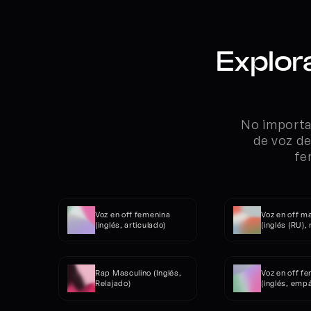
Explor
No importa 
de voz de
fe
Voz en off femenina 
Voz en off ma
(inglés, articulado)
(inglés (RU),
Rap Masculino (Inglés, 
Voz en off fe
Relajado)
(inglés, empá