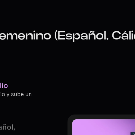
emenino (Español, Cál
dio
o y sube un 
ñol, 