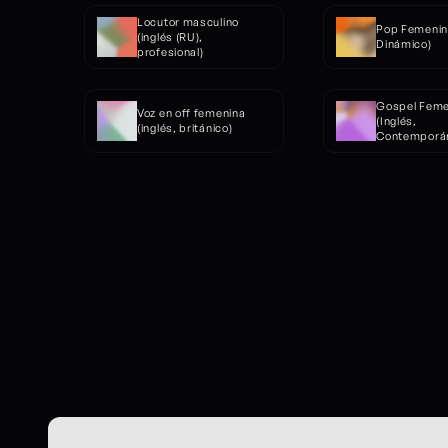
Locutor masculino 
Pop Femenino
(inglés (RU), 
Dinámico)
profesional)
Gospel Feme
Voz en off femenina 
(Inglés, 
(inglés, británico)
Contemporá